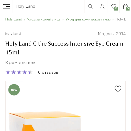
Holy Land
0
0
Holy Land
Уход за кожей лица
Уход для кожи вокруг глаз
Holy Lan
Модель: 2014
holy land
Holy Land C the Success Intensive Eye Cream
15ml
Крем для век
★
★
★
★
★
★
★
★
★
★
0 отзывов