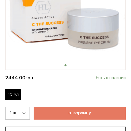
2444.00
грн
Есть в наличии
15 мл
т
о
в
а
р
д
о
б
а
в
л
е
н
в
к
о
р
з
и
н
у