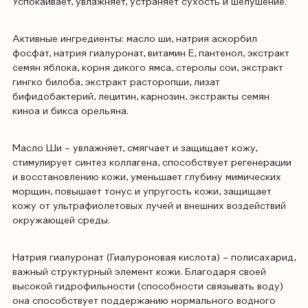
Успокаивает, увлажняет, устраняет сухость и шелушение.
Активные ингредиенты: масло ши, натрия аскорбил
фосфат, натрия гиалуронат, витамин Е, пантенол, экстракт
семян яблока, корня дикого ямса, стеролы сои, экстракт
гингко билоба, экстракт расторопши, лизат
бифидобактерий, лецитин, карнозин, экстракты семян
киноа и бикса орельяна.
Масло Ши – увлажняет, смягчает и защищает кожу,
стимулирует синтез коллагена, способствует регенерации
и восстановлению кожи, уменьшает глубину мимических
морщин, повышает тонус и упругость кожи, защищает
кожу от ультрафиолетовых лучей и внешних воздействий
окружающей среды.
Натрия гиалуронат (Гиалуроновая кислота) – полисахарид,
важный структурный элемент кожи. Благодаря своей
высокой гидрофильности (способности связывать воду)
она способствует поддержанию нормального водного