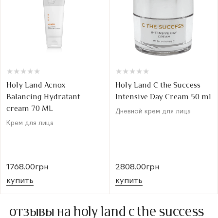
★
★
★
★
★
★
★
★
★
★
★
★
★
★
★
★
★
★
★
★
Holy Land Acnox
Holy Land C the Success
Balancing Hydratant
Intensive Day Cream 50 ml
cream 70 ML
Дневной крем для лица
Крем для лица
1768.00грн
2808.00грн
купить
купить
отзывы на holy land c the success