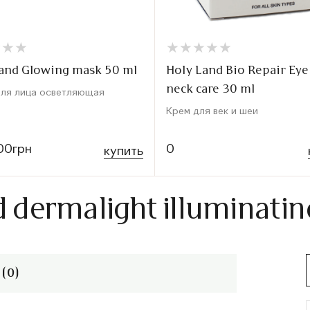
★
★
★
★
★
★
★
★
★
★
★
★
★
★
★
★
and Glowing mask 50 ml
Holy Land Bio Repair Eye
neck care 30 ml
для лица осветляющая
Крем для век и шеи
00грн
0
купить
d dermalight illuminati
(0)