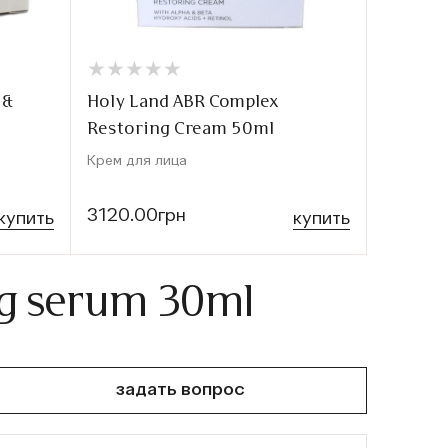
★
★
★
★
★
★
★
★
★
★
★
★
★
★
★
★
 &
Holy Land ABR Complex
Holy La
Restoring Cream 50ml
Cream 
Крем для лица
Крем дне
3120.00грн
3120.0
купить
купить
ng serum 30ml
задать вопрос