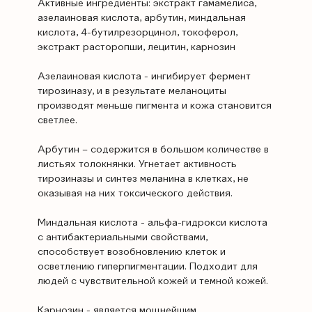
Активные ингредиенты: экстракт гамамелиса,
азелаиновая кислота, арбутин, миндальная
кислота, 4-бутилрезорцинол, токоферол,
экстракт расторопши, лецитин, карнозин
Азелаиновая кислота - ингибирует фермент
тирозиназу, и в результате меланоциты
производят меньше пигмента и кожа становится
светлее.
Арбутин – содержится в большом количестве в
листьях толокнянки. Угнетает активность
тирозиназы и синтез меланина в клетках, не
оказывая на них токсического действия.
Миндальная кислота - альфа-гидрокси кислота
с антибактериальными свойствами,
способствует возобновлению клеток и
осветлению гиперпигментации. Подходит для
людей с чувствительной кожей и темной кожей.
Карнозин - является мощнейшим