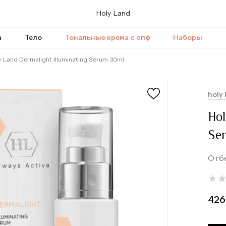
Holy Land
а
Тело
Тональные крема с спф
Наборы
y Land Dermalight Illuminating Serum 30ml
holy 
Hol
Se
Отб
★
★
426