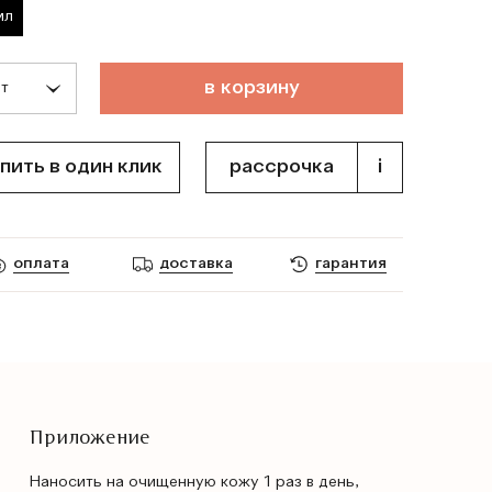
мл
т
о
в
а
р
д
о
б
а
в
л
е
н
в
к
о
р
з
и
н
у
пить в один клик
рассрочка
i
оплата
доставка
гарантия
Приложение
Наносить на очищенную кожу 1 раз в день,