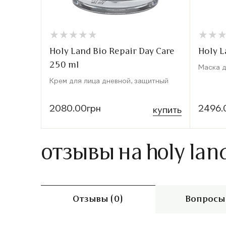
★
★
★
★
★
★
★
★
★
★
★
★
★
★
Holy Land Bio Repair Day Care
Holy L
250 ml
Маска 
Крем для лица дневной, защитный
2080.00грн
2496.
купить
отзывы на holy lan
Отзывы (0)
Вопросы 