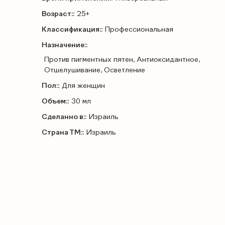
Возраст::
25+
Классификация::
Профессиональная
Назначение::
Против пигментных пятен, Антиоксидантное,
Отшелушивание, Осветление
Пол::
Для женщин
Объем::
30 мл
Сделанно в::
Израиль
Страна ТМ::
Израиль