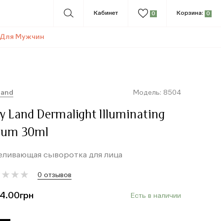
Кабинет
Корзина:
0
0
Для Мужчин
land
Модель: 8504
y Land Dermalight Illuminating
rum 30ml
еливающая сыворотка для лица
★
★
★
★
★
★
★
★
0 отзывов
4.00
грн
Есть в наличии