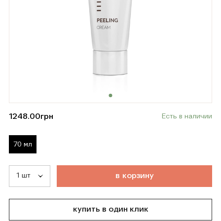
1248.00
грн
Есть в наличии
70 мл
т
о
в
а
р
д
о
б
а
в
л
е
н
в
к
о
р
з
и
н
у
купить в один клик