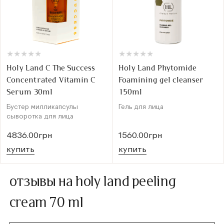
★
★
★
★
★
★
★
★
★
★
★
★
★
★
★
★
★
★
★
★
Holy Land C The Success
Holy Land Phytomide
Concentrated Vitamin C
Foamining gel cleanser
Serum 30ml
150ml
Бустер милликапсулы
Гель для лица
сыворотка для лица
4836.00грн
1560.00грн
купить
купить
отзывы на holy land peeling
cream 70 ml