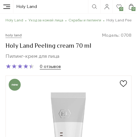
Holy Land
0
0
Holy Land
Уход за кожей лица
Скрабы и пилинги
Holy Land Peelin
Модель: 0708
holy land
Holy Land Peeling cream 70 ml
Пилинг-крем для лица
★
★
★
★
★
★
★
★
★
★
0 отзывов