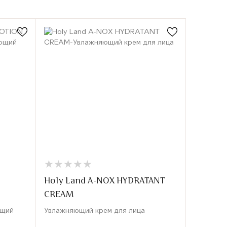
★
★
★
★
★
★
★
★
★
★
★
★
★
★
★
★
Holy Land A-NOX HYDRATANT
AZULEN
CREAM
Крем для
ющий
Увлажняющий крем для лица