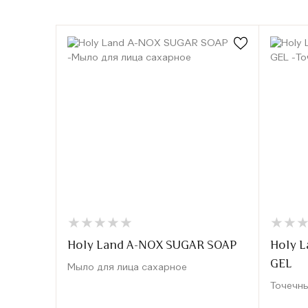
★
★
★
★
★
★
★
★
★
★
★
★
★
★
Holy Land A-NOX SUGAR SOAP
Holy 
GEL
Мыло для лица сахарное
Точечны