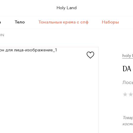
Holy Land
а
Тело
Тональные крема с спф
Наборы
ON
holy 
DA
Лось
★
★
Това
косм