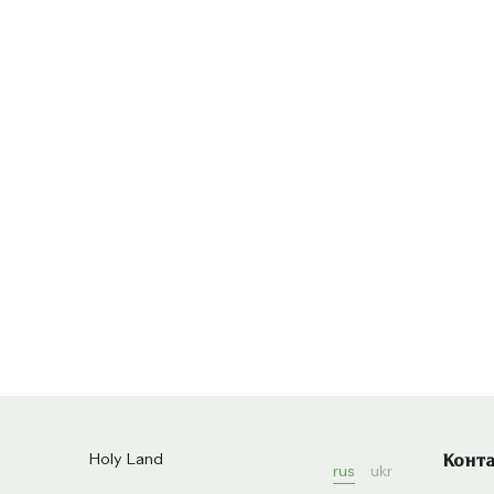
Holy Land
Конт
rus
ukr