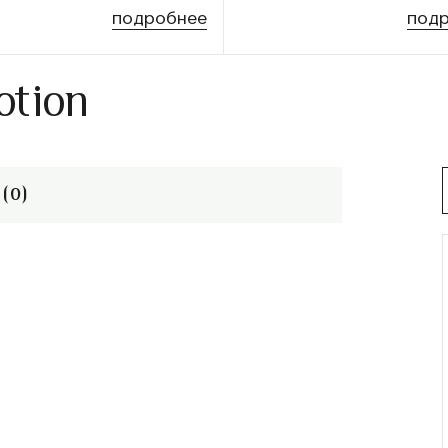
подробнее
под
otion
(0)