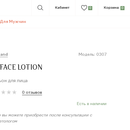
Кабинет
Корзина:
0
0
Для Мужчин
land
Модель: 0307
 FACE LOTION
он для лица
★
★
★
★
★
★
★
★
0 отзывов
Есть в наличии
р вы можете приобрести после консультации с
етологом