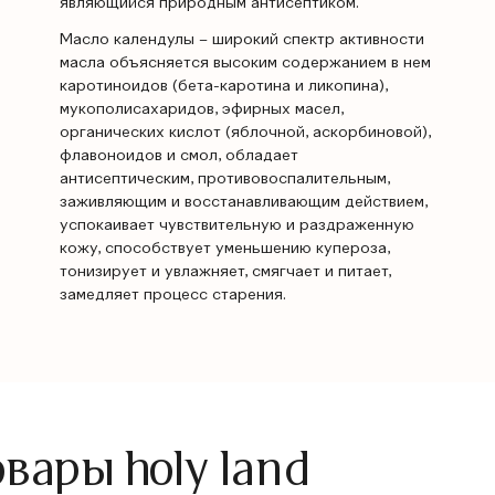
являющийся природным антисептиком.
Масло календулы – широкий спектр активности
масла объясняется высоким содержанием в нем
каротиноидов (бета-каротина и ликопина),
мукополисахаридов, эфирных масел,
органических кислот (яблочной, аскорбиновой),
флавоноидов и смол, обладает
антисептическим, противовоспалительным,
заживляющим и восстанавливающим действием,
успокаивает чувствительную и раздраженную
кожу, способствует уменьшению купероза,
тонизирует и увлажняет, смягчает и питает,
замедляет процесс старения.
ары holy land