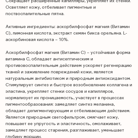
Сокращает расширенные капилляры, укрепляет их стенки.
Осветляет кожу, отбеливает пигментные и
поствоспалительные пятна.
Активные ингредиенты: аскорбилфосфат магния (Витамин
С), лимонная кислота, экстракт семян бикса орельяна. L-
аскорбиновая кислота – 10%.
Аскорбилфосфат магния (Витамин С) – устойчивая форма
витамина C, обладает антисептическим и
противовоспалительным действием ускоряет регенерацию
тканей и заживление повреждений кожи, является
натуральным антибиотиком и природным антиоксидантом.
Стимулирует синтез и быстрое возобновление коллагена и
эластина, укрепляет стенки сосудов и капилляров,
нормализует их проницаемость, участвует в процессах
пигментообразования: замедляет синтез меланина,
обладает депигментирующим и отбеливающим действием.
Является природным светофильтром, смягчает кожу,
повышает ее упругость и эластичность, омолаживает,
замедляет процесс старения, разглаживает, уменьшает
глубину морщин.