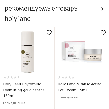
рекомендуемые товары
holy land
★
★
★
★
★
★
★
★
★
★
★
★
★
★
★
★
★
★
★
★
Holy Land Phytomide
Holy Land Vitalise Active
Foamining gel cleanser
Eye Cream 15ml
150ml
Крем для век
Гель для лица