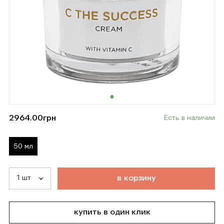
2964.00
грн
Есть в наличии
50 мл
т
о
в
а
р
д
о
б
а
в
л
е
н
в
к
о
р
з
и
н
у
купить в один клик