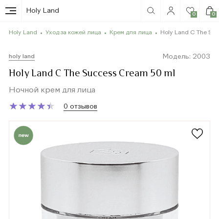
Holy Land
0
0
Holy Land
Уход за кожей лица
Крем для лица
Holy Land C The Su
Модель: 2003
holy land
Holy Land C The Success Cream 50 ml
Ночной крем для лица
★
★
★
★
★
★
★
★
★
★
0 отзывов