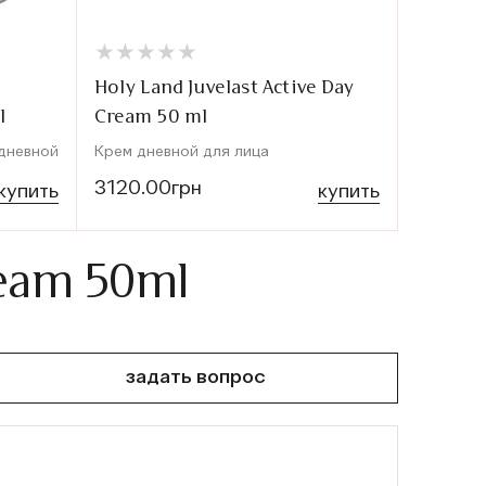
★
★
★
★
★
★
★
★
★
★
★
★
★
★
★
★
Holy Land Juvelast Active Day
Holy La
l
Cream 50 ml
70 ml
дневной
Крем дневной для лица
Маска дл
3120.00грн
0
купить
купить
ream 50ml
задать вопрос