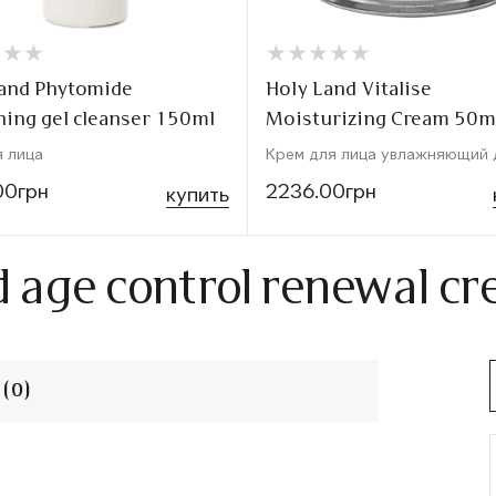
★
★
★
★
★
★
★
★
★
★
★
★
★
★
★
★
Land Phytomide
Holy Land Vitalise
ing gel cleanser 150ml
Moisturizing Cream 50m
я лица
Крем для лица увлажняющий 
00грн
2236.00грн
купить
d age control renewal c
(0)