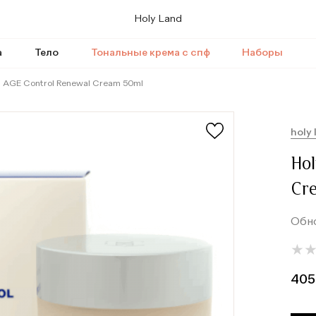
Holy Land
а
Тело
Тональные крема с спф
Наборы
d AGE Control Renewal Cream 50ml
holy 
Hol
Cr
Обн
★
★
405