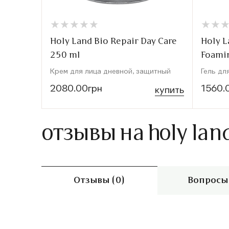
★
★
★
★
★
★
★
★
★
★
★
★
★
★
Holy Land Bio Repair Day Care
Holy 
250 ml
Foamin
Крем для лица дневной, защитный
Гель дл
2080.00грн
1560.
купить
отзывы на holy lan
Отзывы (0)
Вопросы 