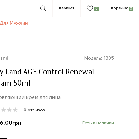
Кабинет
Корзина:
0
0
Для Мужчин
land
Модель: 1305
y Land AGE Control Renewal
eam 50ml
овляющий крем для лица
★
★
★
★
★
★
★
★
0 отзывов
6.00
грн
Есть в наличии