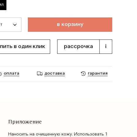
мл
т
о
в
а
р
д
о
б
а
в
л
е
н
в
к
о
р
з
и
н
у
пить в один клик
рассрочка
i
оплата
доставка
гарантия
Приложение
Наносить на очищенную кожу. Использовать 1