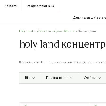
Контакти
info@holyland.in.ua
Догляд за шкірою 
Holy Land
Догляд за шкірою обличчя
Концентрати
holy land концент
Концентрати HL — це посилений догляд, коли звича
Вік
Призначення
Об `єм