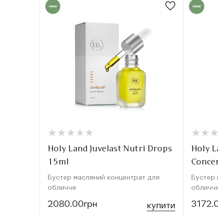
★
★
★
★
★
★
★
★
★
★
★
★
★
★
Holy Land Juvelast Nutri Drops
Holy L
15ml
Concen
Бустер масляний концентрат для
Бустер 
обличчя
обличч
2080.00грн
3172.
купити