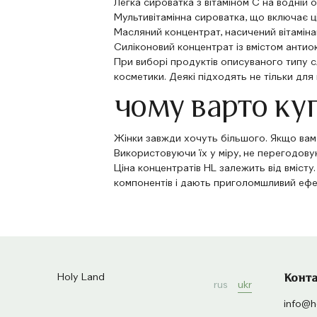
Легка сироватка з вітаміном С на водній 
Мультивітамінна сироватка, що включає ці
Масляний концентрат, насичений вітаміна
Силіконовий концентрат із вмістом антиок
При виборі продуктів описуваного типу 
косметики. Деякі підходять не тільки для ш
чому варто ку
Жінки завжди хочуть більшого. Якщо вам 
Використовуючи їх у міру, не перегодову
Ціна концентратів HL залежить від вмісту
компонентів і дають приголомшливий еф
Holy Land
Конт
rus
ukr
info@ho