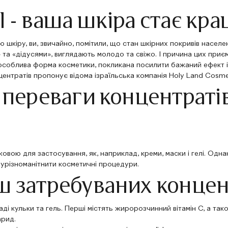
l - ваша шкіра стає кр
 шкіру, ви, звичайно, помітили, що стан шкірних покривів насел
та «дідусями», виглядають молодо та свіжо. І причина цих при
особлива форма косметики, покликана посилити бажаний ефект 
нтратів пропонує відома ізраїльська компанія Holy Land Cosme
 переваги концентратів
ковою для застосування, як, наприклад, креми, маски і гелі. Од
 урізноманітнити косметичні процедури.
 затребуваних концентр
аді кульки та гель. Перші містять жиророзчинний вітамін С, а тако
арид.