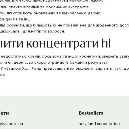
основі, що також містить екстракти лікарської флори.
лий спектр вітамінів та рослинних екстрактів.
ми, які сприяють оновленню та відновленню дерми.
сидантів та інші.
слід розуміти, що більшість їх не призначена для щоденного до
кіри, але і для нігтів та волосся.
пити концентрати hl
недостатньо кремів, лосьйонів та іншої косметики, зверніть уваг
ючи епідерміс, ви скоро отримаєте бажаний результат.
. У каталозі Холі Ленд представлені як бюджетні варіанти, так і 
ект.
акти
Bestsellers
lyland.in.ua
holy land super lotion