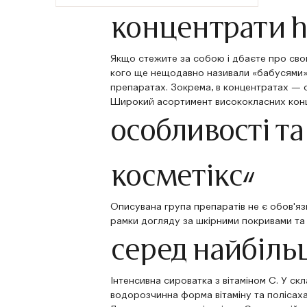
концентрати h
Якщо стежите за собою і дбаєте про свою
кого ще нещодавно називали «бабусями» 
препаратах. Зокрема, в концентратах — 
Широкий асортимент висококласних конце
особливості та
косметікс»
Описувана група препаратів не є обов'яз
рамки догляду за шкірними покривами та
серед найбільш
Інтенсивна сироватка з вітаміном С. У скл
водорозчинна форма вітаміну та полісах