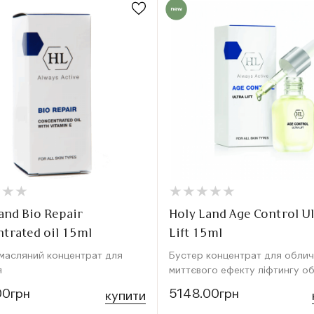
★
★
★
★
★
★
★
★
★
★
★
★
★
★
★
★
and Bio Repair
Holy Land Age Control Ul
trated oil 15ml
Lift 15ml
масляний концентрат для
Бустер концентрат для обли
я
миттєвого ефекту ліфтингу о
00грн
5148.00грн
купити