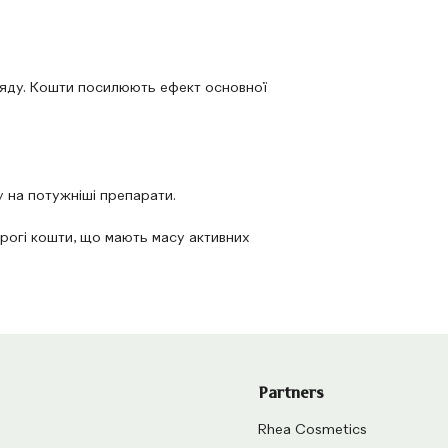
гляду. Кошти посилюють ефект основної
у на потужніші препарати.
дорогі кошти, що мають масу активних
Partners
Rhea Cosmetics