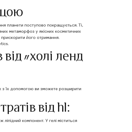
ащою
ення планети поступово покращується. Ті,
ємних метаморфоз у якісних косметичних
і прискорити його отримання.
tics.
 від «холі ленд
нак з їх допомогою ви зможете розширити
атів від hl:
ж ліпідний компонент. У гелі міститься