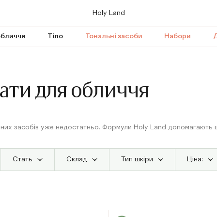
Holy Land
обличчя
Тіло
Тональні засоби
Набори
Д
рати для обличчя
йних засобів уже недостатньо. Формули Holy Land допомагають 
Стать
Cклад
Тип шкіри
Ціна: