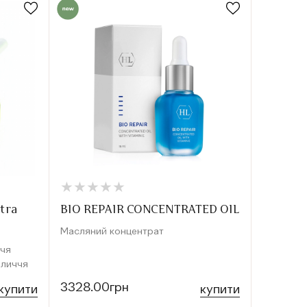
★
★
★
★
★
★
★
★
★
★
tra
BIO REPAIR CONCENTRATED OIL
Масляний концентрат
ччя
бличчя
3328.00грн
купити
купити